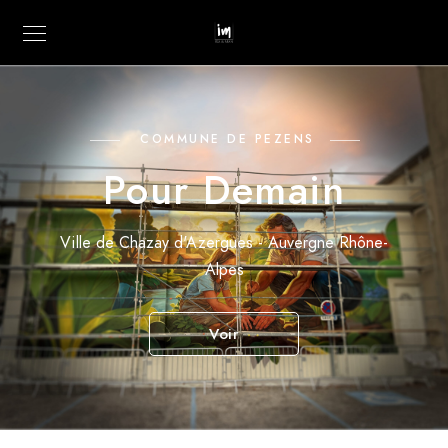
COMMUNE DE PEZENS
Pour Demain
Ville de Chazay d'Azergues - Auvergne Rhône-
Alpes
Voir